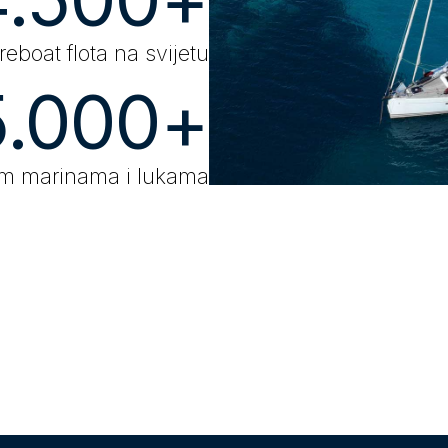
eboat flota na svijetu
5.000+
kim marinama i lukama