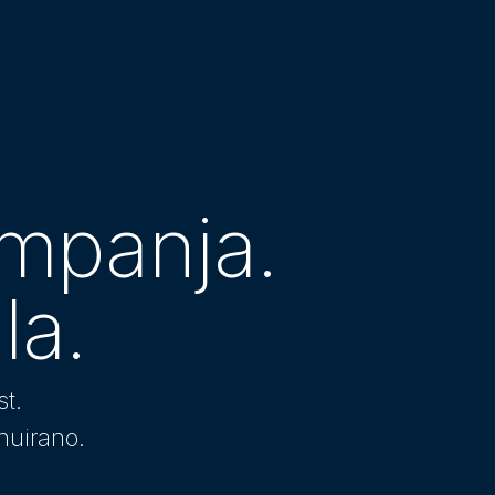
mpanja.
la.
st.
nuirano.