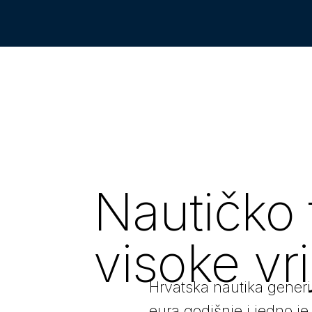
Nautičko t
visoke vr
Hrvatska nautika generir
eura godišnje i jedno je