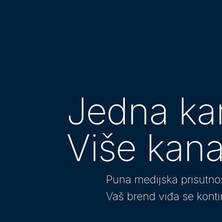
Jedna ka
Više kana
Puna medijska prisutno
Vaš brend viđa se konti