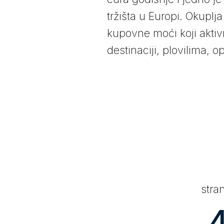
tržišta u Europi. Okuplj
kupovne moći k
oji akti
destinaciji, plovilima, 
stra