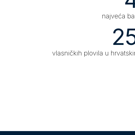
najveća bar
2
vlasničkih plovila u hrvats