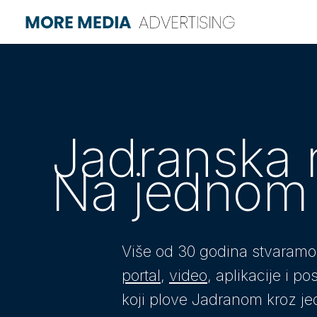
Jadranska n
Na jednom 
Više od 30 godina stvaramo 
portal
,
video
, aplikacije i p
koji plove Jadranom kroz j