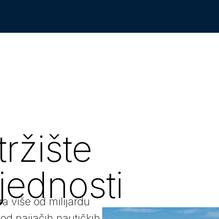
ržište
ijednosti
a više od milijardu
 od najjačih nautičkih