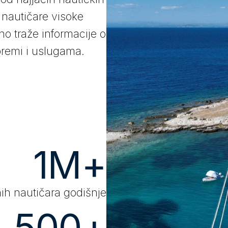
a nautičare visoke
vno traže informacije o
opremi i uslugama.
1M+
nih nautičara godišnje
4.500+