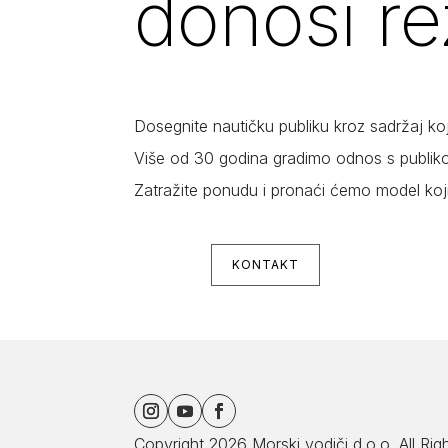
donosi re
Dosegnite nautičku publiku kroz sadržaj ko
Više od 30 godina gradimo odnos s publikom
Zatražite ponudu i pronaći ćemo model ko
KONTAKT
Copyright 2026
Morski vodiči d.o.o
. All Ri