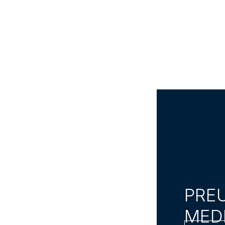
koji
m
tu
PRE
MEDI