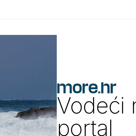
Vodeći 
portal