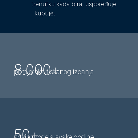
trenutku kada bira, uspoređuje
i kupuje
.
8.000+
primjeraka tiskanog izdanja
50+
novih modela svake godine