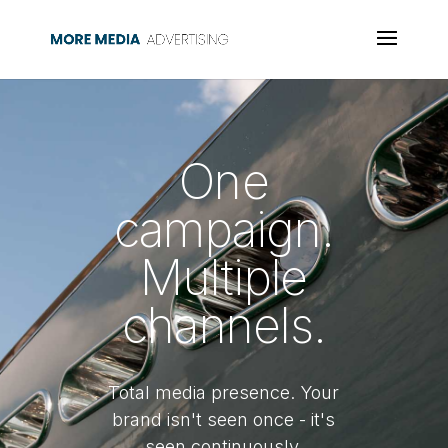
One
campaign.
Multiple
channels.
Total media presence. Your
brand isn't seen once - it's
seen continuously.